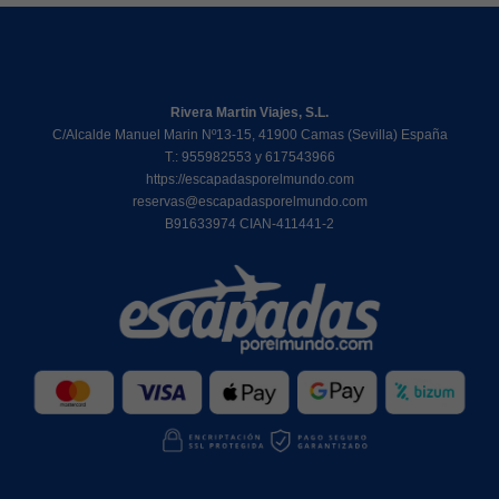
Rivera Martin Viajes, S.L.
C/Alcalde Manuel Marin Nº13-15, 41900 Camas (Sevilla) España
T.: 955982553 y 617543966
https://escapadasporelmundo.com
reservas@escapadasporelmundo.com
B91633974 CIAN-411441-2