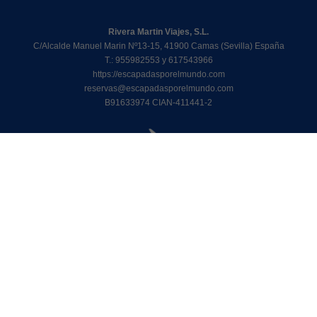
Rivera Martin Viajes, S.L.
C/Alcalde Manuel Marin Nº13-15, 41900 Camas (Sevilla) España
T.: 955982553 y 617543966
https://escapadasporelmundo.com
reservas@escapadasporelmundo.com
B91633974 CIAN-411441-2