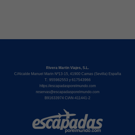
Rivera Martin Viajes, S.L.
C/Alcalde Manuel Marin Nº13-15, 41900 Camas (Sevilla) España
T.: 955982553 y 617543966
https://escapadasporelmundo.com
reservas@escapadasporelmundo.com
B91633974 CIAN-411441-2