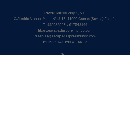
Rivera Martin Viajes, S.L.
C/Alcalde Manuel Marin Nº13-15, 41900 Camas (Sevilla) España
T.: 955982553 y 617543966
https://escapadasporelmundo.com
reservas@escapadasporelmundo.com
B91633974 CIAN-411441-2