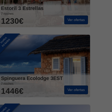
Estoril 3 Estrellas
7 noches
1230€
Ver ofertas
Vuelos
Incluidos
Spinguera Ecolodge 3EST
7 noches
1446€
Ver ofertas
Vuelos