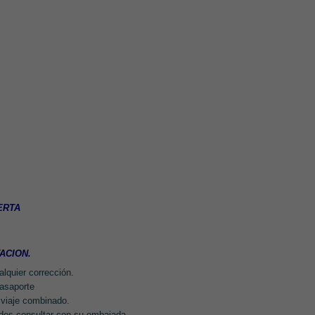
ERTA
TACION.
alquier corrección.
pasaporte
l viaje combinado.
des consultar con su embajada.