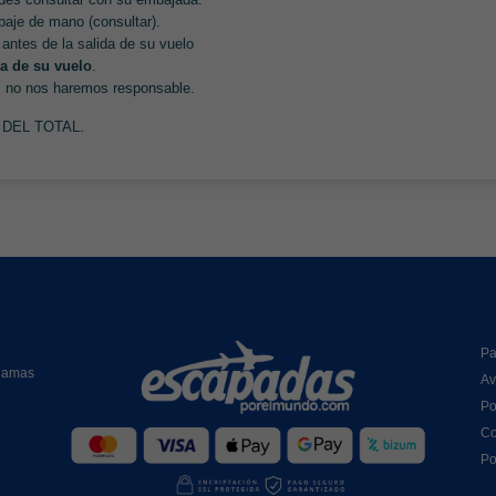
paje de mano (consultar).
 antes de la salida de su vuelo
da de su vuelo
.
o, no nos haremos responsable.
DEL TOTAL.
Pa
 Camas
Av
Po
Co
Po