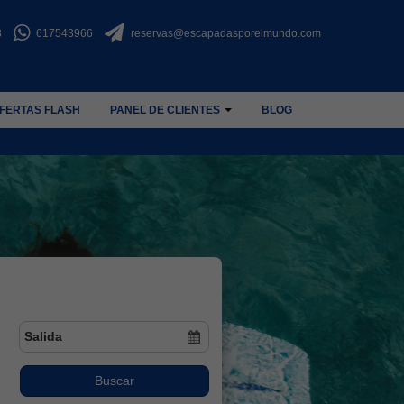
3
617543966
reservas@escapadasporelmundo.com
FERTAS FLASH
PANEL DE CLIENTES
BLOG
Buscar