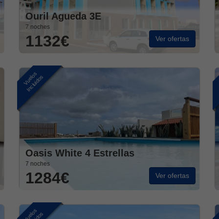
Ouril Agueda 3E
7 noches
1132€
Ver ofertas
Vuelos
Incluidos
Oasis White 4 Estrellas
7 noches
1284€
Ver ofertas
Vuelos