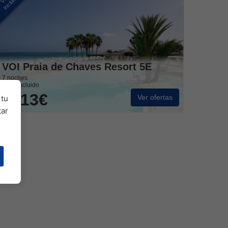
Incluidos
VOI Praia de Chaves Resort 5E
7 noches
Todo Incluido
1613€
Ver ofertas
tu
tar