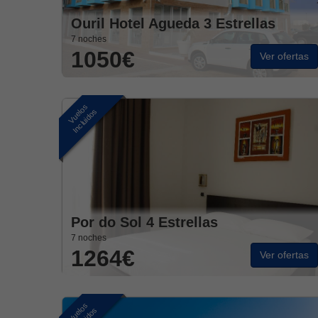
Ouril Hotel Agueda 3 Estrellas
7 noches
1050€
Ver ofertas
Vuelos
Incluidos
Por do Sol 4 Estrellas
7 noches
1264€
Ver ofertas
Vuelos