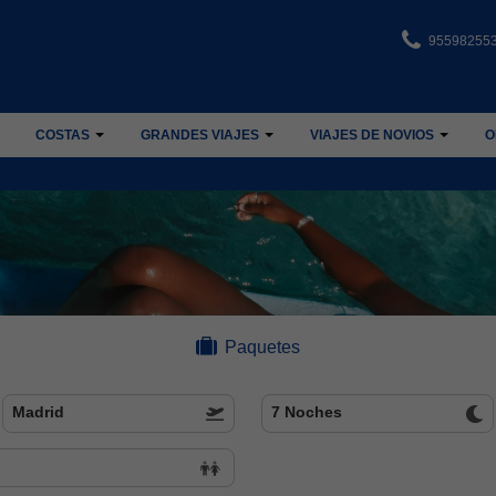
95598255
COSTAS
GRANDES VIAJES
VIAJES DE NOVIOS
O
Paquetes
Madrid
7 Noches