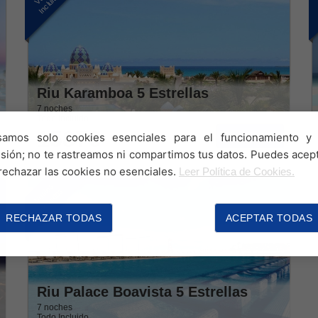
Incluidos
Riu Karamboa 5 Estrellas
7 noches
Todo Incluido
1587€
Ver ofertas
samos solo cookies esenciales para el funcionamiento y 
sión; no te rastreamos ni compartimos tus datos. Puedes acep
rechazar las cookies no esenciales.
Leer Política de Cookies.
Vuelos
Incluidos
RECHAZAR TODAS
ACEPTAR TODAS
Riu Palace Boavista 5 Estrellas
7 noches
Todo Incluido