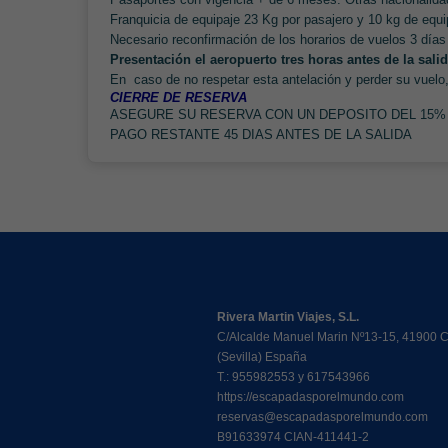
Franquicia de equipaje 23 Kg por pasajero y 10 kg de equi
Necesario reconfirmación de los horarios de vuelos 3 días
P
resentación el aeropuerto tres horas antes de la sali
En caso de no respetar esta antelación y perder su vuel
CIERRE DE RESERVA
ASEGURE SU RESERVA CON UN DEPOSITO DEL 15% 
PAGO RESTANTE 45 DIAS ANTES DE LA SALIDA
Rivera Martin Viajes, S.L.
C/Alcalde Manuel Marin Nº13-15, 41900
(Sevilla) España
T.: 955982553 y 617543966
https://escapadasporelmundo.com
reservas@escapadasporelmundo.com
B91633974 CIAN-411441-2